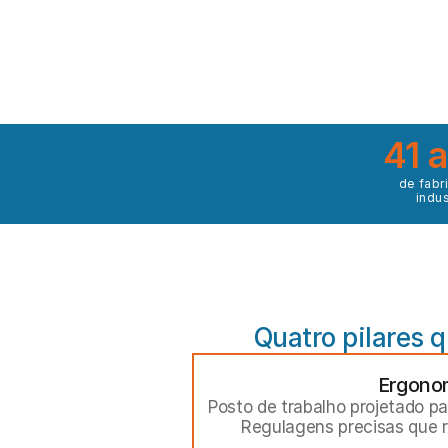
41 
de fabr
indus
Quatro pilares 
Ergono
Posto de trabalho projetado par
Regulagens precisas que r