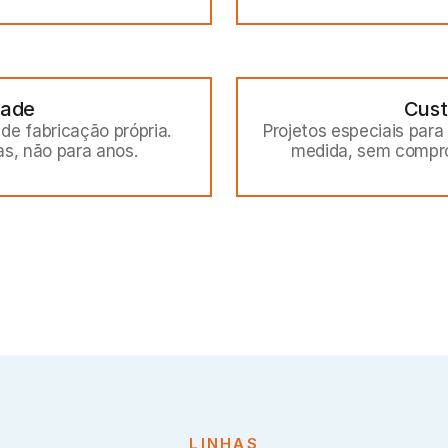
dade
Cust
e fabricação própria. 
Projetos especiais para
s, não para anos.
medida, sem compr
LINHAS