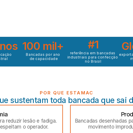
#1
anos
100 mil+
Gl
referência em bancadas 
icação 
Bancadas por ano 
exporta
industriais para confecção 
trial
de capacidade
m
no Brasil
POR QUE ESTAMAC
que sustentam toda bancada que sai d
mia
Prod
a reduzir lesão e fadiga. 
Bancadas desenhadas para
espeitam o operador.
movimento improdut