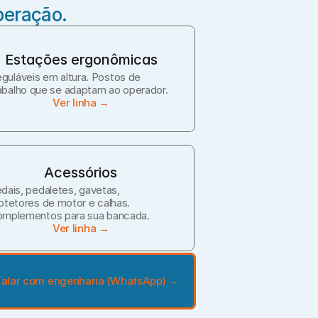
peração.
Estações ergonômicas
guláveis em altura. Postos de 
abalho que se adaptam ao operador.
Ver linha →
Acessórios
dais, pedaletes, gavetas, 
otetores de motor e calhas. 
mplementos para sua bancada.
Ver linha →
Falar com engenharia (WhatsApp) →