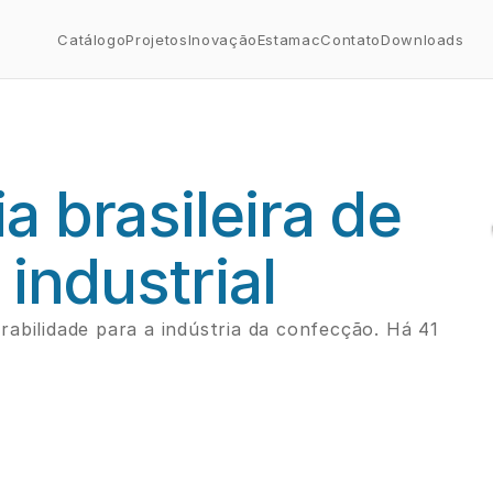
Catálogo
Projetos
Inovação
Estamac
Contato
Downloads
 brasileira de 
 industrial
abilidade para a indústria da confecção. Há 41 
→