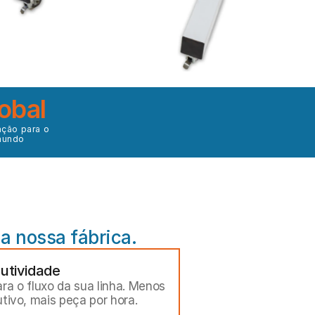
obal
ção para o 
undo
a nossa fábrica.
utividade
 o fluxo da sua linha. Menos 
ivo, mais peça por hora.